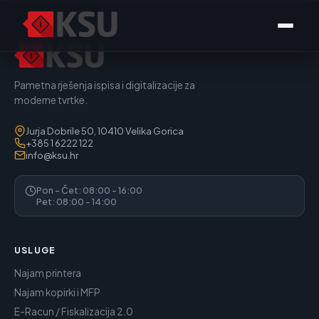
Pametna rješenja ispisa i digitalizacije za
moderne tvrtke.
Jurja Dobrile 50, 10410 Velika Gorica
+385 1 6222 122
info@ksu.hr
Pon - Čet: 08:00 - 16:00
Pet: 08:00 - 14:00
USLUGE
Najam printera
Najam kopirki i MFP
E-Racun / Fiskalizacija 2.0